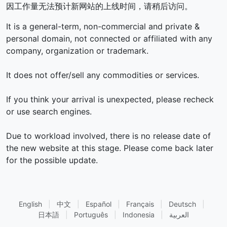
因工作量无法预计新网站的上线时间，请稍后访问。
It is a general-term, non-commercial and private &
personal domain, not connected or affiliated with any
company, organization or trademark.
It does not offer/sell any commodities or services.
If you think your arrival is unexpected, please recheck
or use search engines.
Due to workload involved, there is no release date of
the new website at this stage. Please come back later
for the possible update.
English
|
中文
|
Español
|
Français
|
Deutsch
|
العربية
|
Indonesia
|
Português
|
日本語