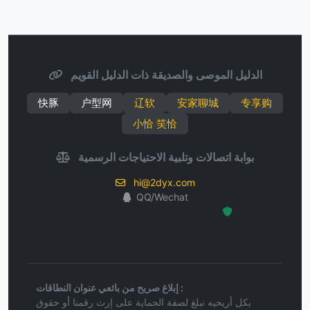
الدليل الموصى والصديقة ذات الدليل القويم
快豚
户型网
辽软
安家聊城
专享购
小恰 笑恰
بوابة اتصالات وتلبية الاحتياجات الرسمية
hi@2dyx.com
QQ/Wechat
Hosted Protected Environment
إبلاغ صريح من بائعي عنوان النطاقات :
بكل أريحيه نبلغ لصفة الحماية على إرث رقمنا أو حقوق