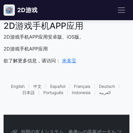
2D游戏
2D游戏手机APP应用
2D游戏手机APP应用安卓版、iOS版。
2D游戏手机APP应用
欲了解更多信息，请访问：
米多宝
English
|
中文
|
Español
|
Français
|
Deutsch
|
日本語
|
Português
|
Indonesia
|
العربية
外部の友人システム、参考への共有ポータル ツ