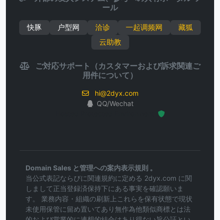
ール
快豚
户型网
洽诊
一起调频网
藏狐
云助教
ご対応サポート（カスタマーおよび訴求関連ご
用件について）
hi@2dyx.com
QQ/Wechat
Hosted Protected Environment
Domain Sales と管理への案内表示規則 。
当公式表記ならびに関連規約に定める 2dyx.com に関
しまして正当登録済保持下にある事実を確認願いま
す。 業務内容・組織の刷新上これらを保有状態で現状
未使用保管に留め置いてあり無作為他類似商標とは法
的および営業的に連想的結合はあり得ない旨公証とい