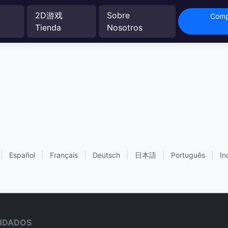
2D游戏
Sobre
Comp
Tienda
Nosotros
|
Español
|
Français
|
Deutsch
|
日本語
|
Português
|
In
NDADOS