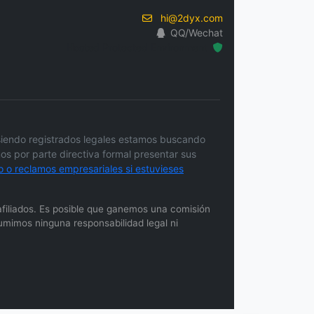
hi@2dyx.com
QQ/Wechat
Hosted Protected Environment
siendo registrados legales estamos buscando
s por parte directiva formal presentar sus
 o reclamos empresariales si estuvieses
afiliados. Es posible que ganemos una comisión
umimos ninguna responsabilidad legal ni