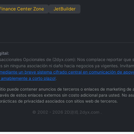
 Finance Center Zone
JetBuilder
ital:
nsaccionales Opcionales de (2dyx.com): Nos complace reportar que 
sin ninguna asociación ni daño hacia negocios ya vigentes. Invitamo
ediante un breve sistema cifrado central en comunicación de apoyo
a amablemente a corto plazo!
.
 sitio puede contener anuncios de terceros o enlaces de marketing de 
ravés de estos enlaces externos sin costo adicional para usted. No as
s prácticas de privacidad asociados con sitios web de terceros.
© 2002 - 2026 2D游戏 2dyx.com .