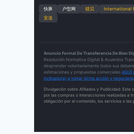
快豚
户型网
猎贝
International
安送
Anuncio Formal De Transferencia De Bien Dig
Resolución Normativa Digital & Acuerdos Tra
desprender voluntariamente todos sus deberes 
estimaciones y propuestas comerciales
AQUÍ m
inclinado(a) a tomar dicha acción y negociarl
Divulgación sobre Afiliados y Publicidad: Este
por las compras o interacciones realizadas a t
obligación por el contenido, los servicios o la