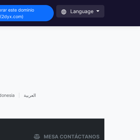
rar este dominio
Language
(2dyx.com)
donesia
|
العربية
MESA CONTÁCTANOS