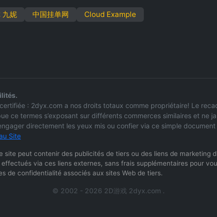
 九妮
中国挂单网
Cloud Example
lités.
el certifiée : 2dyx.com a nos droits totaux comme propriétaire! Le r
bue ce termes s’exposant sur différents commerces similaires et ne j
’engager directement les yeux mis ou confier via ce simple document e
au Site
: Ce site peut contenir des publicités de tiers ou des liens de marketing
 effectués via ces liens externes, sans frais supplémentaires pour vou
s de confidentialité associés aux sites Web de tiers.
© 2002 - 2026 2D游戏 2dyx.com .