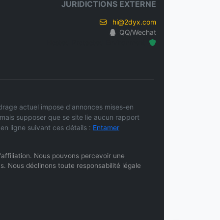
JURIDICTIONS EXTERNE
hi@2dyx.com
QQ/Wechat
Hosted Protected Environment
ecadrage actuel impose d'annonces mises-en
amais supposer que se site lie aucun rapport
n ligne suivant ces détails :
Entamer
 d'affiliation. Nous pouvons percevoir une
s. Nous déclinons toute responsabilité légale