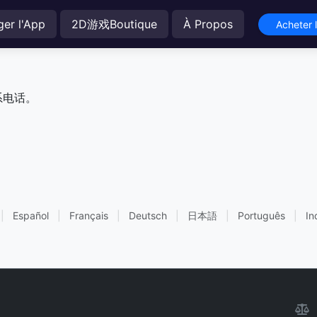
ger l'App
2D游戏Boutique
À Propos
Acheter 
系电话。
|
Español
|
Français
|
Deutsch
|
日本語
|
Português
|
In