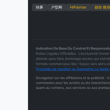
快豚
户型网
HiPainter
就你 救你
Indication De Base Du Contrat Et Responsabi
Notes Legales Officielles : L’exclusivité form
attente sans faire dommage envers qui s’attri
formels commerciaux liés ! Soyez sûrs alors s
Procédés de transfert ou Soumettre La Vente 
Divulgation sur les affiliations et la publicité 
commission pour les achats ou les interactions
quant au contenu, aux services ou aux pratique