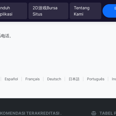
nduh
2D游戏Bursa
Tentang
plikasi
Situs
Kami
系电话。
|
Español
|
Français
|
Deutsch
|
日本語
|
Português
|
In
KOMENDASI TERAKREDITASI .
TABEL 