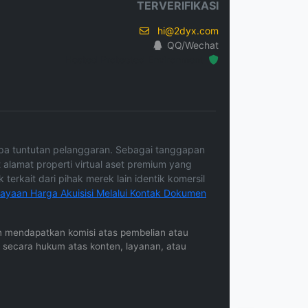
TERVERIFIKASI
hi@2dyx.com
QQ/Wechat
Hosted Protected Environment
tanpa tuntutan pelanggaran. Sebagai tanggapan
 alamat properti virtual aset premium yang
terkait dari pihak merek lain identik komersil
iayaan Harga Akuisisi Melalui Kontak Dokumen
gkin mendapatkan komisi atas pembelian atau
b secara hukum atas konten, layanan, atau