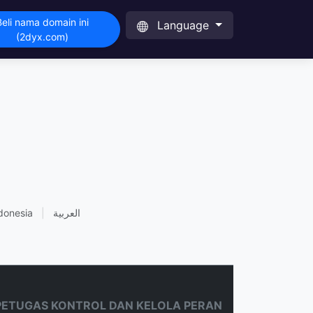
Beli nama domain ini
Language
(2dyx.com)
donesia
|
العربية
PETUGAS KONTROL DAN KELOLA PERAN