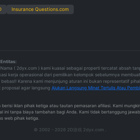
D
Insurance Questions.com
Entitas:
ine Nama ( 2dyx.com ) kami kuasai sebagai properti tercatat absah 
okasi kerja operasional dari pemilikan kelompok sebelumnya membuat
 bebas!! Karena kami menjunjung aturan ini bukan representatif pihak 
 proposal agar langsung
Ajukan Langsung Minat Tertulis Atau Pemb
in berisi iklan pihak ketiga atau tautan pemasaran afiliasi. Kami mun
rnal ini tanpa biaya tambahan bagi Anda. Kami tidak bertanggung jawa
us web pihak ketiga.
© 2002 - 2026 2D游戏 2dyx.com .