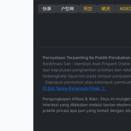
快豚
户型网
周贷
晒房
AGIE
Pernyataan Terpenting Ke Publik Perubahan 
Konfirmasi Sah : Identitas Aset Properti Onl
dari keputusan penghentian prioritas dan rel
terbengkalai dijual kini pada tempat penjualan
. Siapapun permohon atau kelompok pembuat
Di Sini Tanpa Penengah Pihak .!!
.
Pengungkapan Afiliasi & Iklan: Situs ini mungk
interaksi yang dilakukan melalui tautan ekste
praktik privasi apa pun yang terkait dengan sit