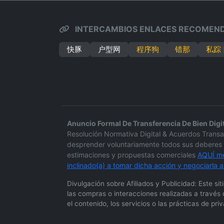
INTERCAMBIOS ENLACES RECOMEN
快豚
户型网
程序狗
错那
私踪
Anuncio Formal De Transferencia De Bien Digit
Resolución Normativa Digital & Acuerdos Trans
desprender voluntariamente todos sus deberes s
estimaciones y propuestas comerciales
AQUÍ me
inclinado(a) a tomar dicha acción y negociarla
Divulgación sobre Afiliados y Publicidad: Este s
las compras o interacciones realizadas a través 
el contenido, los servicios o las prácticas de pr