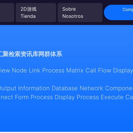
2D游戏
Sobre
Comp
Tienda
Nosotros
汇聚检索资讯库网群体系
w Node Link Process Matrix Call Flow Display
Output Information Database Network Componen
nect Form Process Display Process Execute Ca