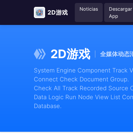
Noticias
Descargar
2D游戏
App
2D游戏
全媒体动态
System Engine Component Track Vie
Connect Check Document Group.
Check All Track Recorded Source 
Data Logic Run Node View List Con
Database.