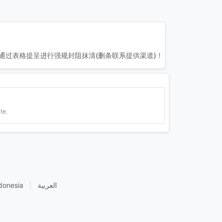
通过表格提呈进行强规封阻抹清(删条联系提供渠道)！
te.
donesia
|
العربية