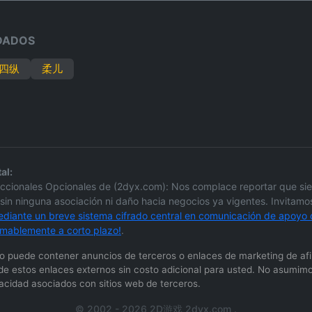
DADOS
 四纵
柔儿
al:
accionales Opcionales de (2dyx.com): Nos complace reportar que si
in ninguna asociación ni daño hacia negocios ya vigentes. Invitamos
diante un breve sistema cifrado central en comunicación de apoyo o
 amablemente a corto plazo!
.
itio puede contener anuncios de terceros o enlaces de marketing de a
de estos enlaces externos sin costo adicional para usted. No asumimos
ivacidad asociados con sitios web de terceros.
© 2002 - 2026 2D游戏 2dyx.com .