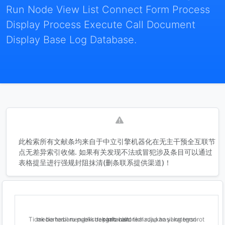
Run Node View List Connect Form Process
Display Process Execute Call Document
Display Base Log Database.
此检索所有文献条均来自于中立引擎机器化在无主干预全互联节
点无差异索引收储. 如果有关发现不法或冒犯涉及条目可以通过
表格提呈进行强规封阻抹清(删条联系提供渠道)！
Tidak berhasil mengekstrak info historikal rujukan yang tersorot media terbaru publik dengan valid terhadap hasil kategori pantauan.