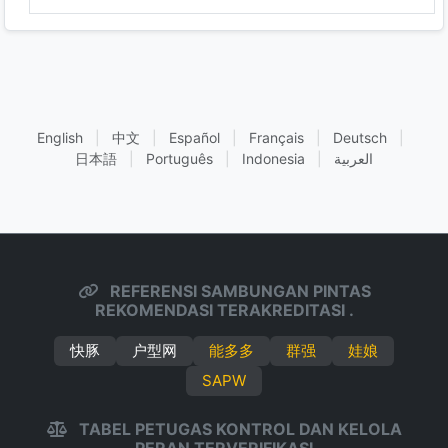
English
|
中文
|
Español
|
Français
|
Deutsch
|
日本語
|
Português
|
Indonesia
|
العربية
REFERENSI SAMBUNGAN PINTAS
REKOMENDASI TERAKREDITASI .
快豚
户型网
能多多
群强
娃娘
SAPW
TABEL PETUGAS KONTROL DAN KELOLA