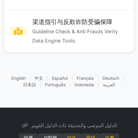
渠道指引与反欺诈防受骗保障
Guideline Check & Anti Frauds Verity
Data Engine Tools.
English
|
中文
|
Español
|
Français
|
Deutsch
|
العربية
|
Indonesia
|
Português
|
日本語
الدليل الموصى والصديقة ذات الدليل القويم
快豚
户型网
宁文
周贷
抗擦