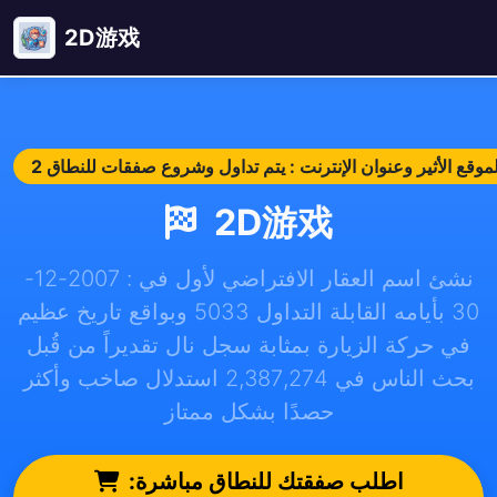
2D游戏
2D游戏
نشئ اسم العقار الافتراضي لأول في : 2007-12-
30 بأيامه القابلة التداول 5033 وبواقع تاريخ عظيم
في حركة الزيارة بمثابة سجل نال تقديراً من قُبل
بحث الناس في 2,387,274 استدلال صاخب وأكثر
حصدًا بشكل ممتاز
اطلب صفقتك للنطاق مباشرة: