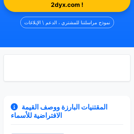
2dyx.com !
نموذج مراسلتنا للمشتري ، الدعم \ الإبلاغات
المقتنيات البارزة ووصف القيمة
الافتراضية للأسماء