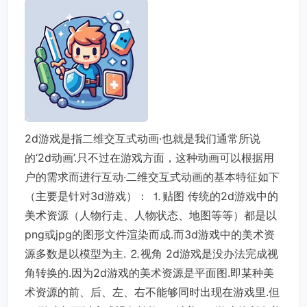
2d游戏是指二维交互式动画·也就是我们通常所说
的‘2d动画’.只不过在游戏方面，这种动画可以根据用
户的需求而进行互动·二维交互式动画的基本特征如下
（主要是针对3d游戏）： ⒈贴图 传统的2d游戏中的
美术资源（人物行走、人物状态、地图等等）都是以
png或jpg的图形文件渲染而成.而3d游戏中的美术资
源多数是以模型为主. ⒉视角 2d游戏是没办法完成视
角转换的.因为2d游戏的美术资源是平面图.即某种美
术资源的前、后、左、右不能够同时出现在游戏里.但