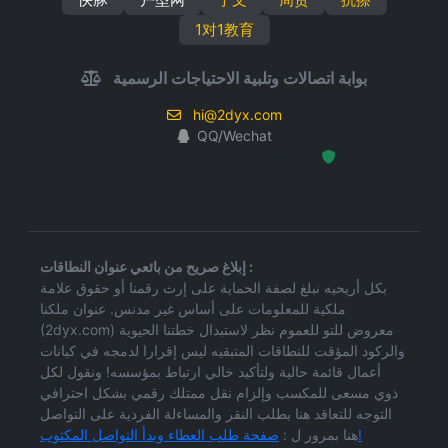
1对1教育
بوابة اتصالات وتلبية الاحتياجات الرسمية
hi@2dyx.com
QQ/Wechat
Hosted Protected Environment
إبلاغ صريح من بائعي عنوان النطاقات :
بكل أريحيه نبلغ لصفة الحماية على إرث رقمنا أو حقوق علامة
ملكية للمعلومات على أساس غير مدنس. عنوان ملكنا
(2dyx.com) معروض للتو للعموم نظر لاستبدال خطتنا الحيوية
والركود المؤقت للنطاقات المتبقيه ليس إقرارا لدمجه في كيانات
أعمال قائمة حالية ولتأكيد خالي ارتباط بمؤسسه! ونقول لكل
ذوي مسعى للمكسب وإلزام نقل ممتلك رقمي بشكل احترافي
التوجه للتعاقد هنا بطلب النقر والمساءلة الفردية على التواصل
صفحة طلب العطاء وبدأ التواصل المكتوب!
هنا بمرور ل :