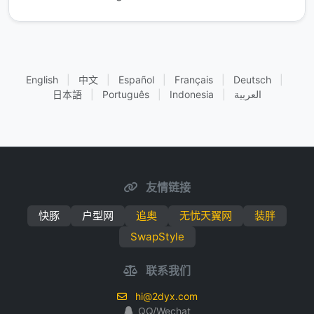
English
|
中文
|
Español
|
Français
|
Deutsch
|
日本語
|
Português
|
Indonesia
|
العربية
友情链接
快豚
户型网
追奥
无忧天翼网
装胖
SwapStyle
联系我们
hi@2dyx.com
QQ/Wechat