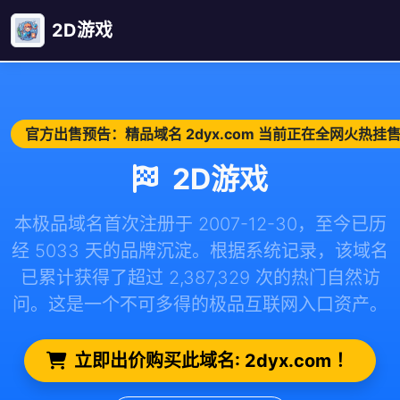
2D游戏
官方出售预告：精品域名 2dyx.com 当前正在全网火热挂
2D游戏
本极品域名首次注册于 2007-12-30，至今已历
经 5033 天的品牌沉淀。根据系统记录，该域名
已累计获得了超过 2,387,329 次的热门自然访
问。这是一个不可多得的极品互联网入口资产。
立即出价购买此域名: 2dyx.com ！